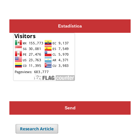
Estadística
Send
Research Article