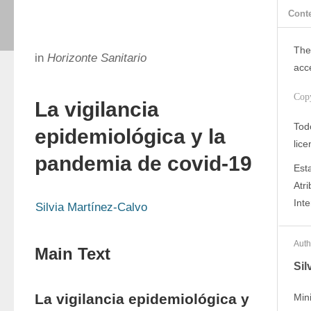
Cont
The
in
Horizonte Sanitario
acc
Cop
La vigilancia
Todo
epidemiológica y la
lic
pandemia de covid-19
Est
Atr
Inte
Silvia Martínez-Calvo
Auth
Main Text
Sil
La vigilancia epidemiológica y
Min