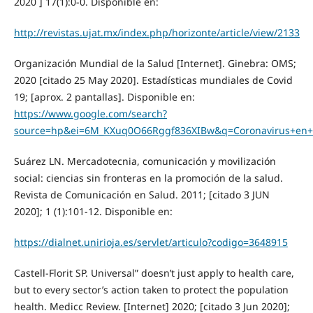
2020 ] 17(1):0-0. Disponible en:
http://revistas.ujat.mx/index.php/horizonte/article/view/2133
Organización Mundial de la Salud [Internet]. Ginebra: OMS;
2020 [citado 25 May 2020]. Estadísticas mundiales de Covid
19; [aprox. 2 pantallas]. Disponible en:
https://www.google.com/search?
source=hp&ei=6M_KXuq0O66Rggf836XIBw&q=Coronavirus+en
Suárez LN. Mercadotecnia, comunicación y movilización
social: ciencias sin fronteras en la promoción de la salud.
Revista de Comunicación en Salud. 2011; [citado 3 JUN
2020]; 1 (1):101-12. Disponible en:
https://dialnet.unirioja.es/servlet/articulo?codigo=3648915
Castell-Florit SP. Universal” doesn’t just apply to health care,
but to every sector’s action taken to protect the population
health. Medicc Review. [Internet] 2020; [citado 3 Jun 2020];