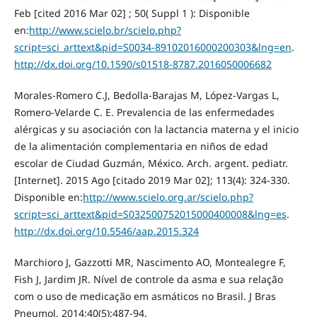
Feb [cited 2016 Mar 02] ; 50( Suppl 1 ): Disponible
en:
http://www.scielo.br/scielo.php?
script=sci_arttext&pid=S0034-89102016000200303&lng=en
.
http://dx.doi.org/10.1590/s01518-8787.2016050006682
Morales-Romero C.J, Bedolla-Barajas M, López-Vargas L,
Romero-Velarde C. E. Prevalencia de las enfermedades
alérgicas y su asociación con la lactancia materna y el inicio
de la alimentación complementaria en niños de edad
escolar de Ciudad Guzmán, México. Arch. argent. pediatr.
[Internet]. 2015 Ago [citado 2019 Mar 02]; 113(4): 324-330.
Disponible en:
http://www.scielo.org.ar/scielo.php?
script=sci_arttext&pid=S032500752015000400008&lng=es
.
http://dx.doi.org/10.5546/aap.2015.324
Marchioro J, Gazzotti MR, Nascimento AO, Montealegre F,
Fish J, Jardim JR. Nível de controle da asma e sua relação
com o uso de medicação em asmáticos no Brasil. J Bras
Pneumol. 2014;40(5):487-94.