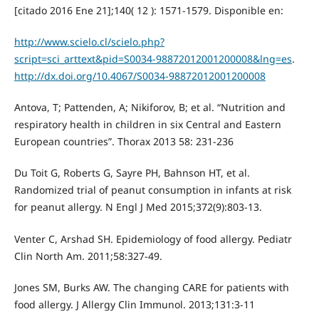
[citado 2016 Ene 21];140( 12 ): 1571-1579. Disponible en:
http://www.scielo.cl/scielo.php?
script=sci_arttext&pid=S0034-98872012001200008&lng=es
.
http://dx.doi.org/10.4067/S0034-98872012001200008
Antova, T; Pattenden, A; Nikiforov, B; et al. “Nutrition and
respiratory health in children in six Central and Eastern
European countries”. Thorax 2013 58: 231-236
Du Toit G, Roberts G, Sayre PH, Bahnson HT, et al.
Randomized trial of peanut consumption in infants at risk
for peanut allergy. N Engl J Med 2015;372(9):803-13.
Venter C, Arshad SH. Epidemiology of food allergy. Pediatr
Clin North Am. 2011;58:327-49.
Jones SM, Burks AW. The changing CARE for patients with
food allergy. J Allergy Clin Immunol. 2013;131:3-11