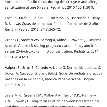
introduction of solid foods during the first year and allergic
sensitization at age 5 years. Pediatrics 2010;125(1):50-9.
Castillo Durán C, Balboa PC, Torrejón CS, Bascuñán K, Uauy
R. Nuevas Guías de alimentación del niño menor de 2 años.
Rev Chil Pediatr 2013; 84(5):565-72.
Grant CC, Stewart AW, Scragg R, Milne T, Rowden J, Ekeroma
A, et al. Vitamin D during pregnancy and infancy and infant
serum 25-hydroxyvitamin D concentration. Pediatrics 2014;
133(1):e143-53.
Halpert E, Ucrós S, Caicedo A, Llano G. Dermatitis atópica. S.
Ucros, A. Caicedo, G. Llano (Eds.), Guías de pediatría práctica
basadas en la evidencia, Médica Panamericana, Bogotá.
2003: 319–21.
Sears M.R., Greene J.M., Willan A.R., Taylor D.R., Flannery
E.M., Cowan J.O.Long-term relation between breastfeeding
and development of atopy and asthma in children and