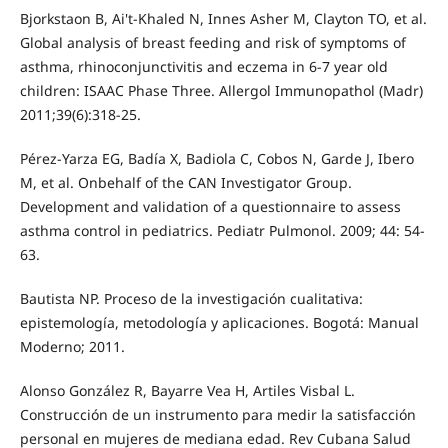
Bjorkstaon B, Ai't-Khaled N, Innes Asher M, Clayton TO, et al.
Global analysis of breast feeding and risk of symptoms of
asthma, rhinoconjunctivitis and eczema in 6-7 year old
children: ISAAC Phase Three. Allergol Immunopathol (Madr)
2011;39(6):318-25.
Pérez-Yarza EG, Badía X, Badiola C, Cobos N, Garde J, Ibero
M, et al. Onbehalf of the CAN Investigator Group.
Development and validation of a questionnaire to assess
asthma control in pediatrics. Pediatr Pulmonol. 2009; 44: 54-
63.
Bautista NP. Proceso de la investigación cualitativa:
epistemología, metodología y aplicaciones. Bogotá: Manual
Moderno; 2011.
Alonso González R, Bayarre Vea H, Artiles Visbal L.
Construcción de un instrumento para medir la satisfacción
personal en mujeres de mediana edad. Rev Cubana Salud