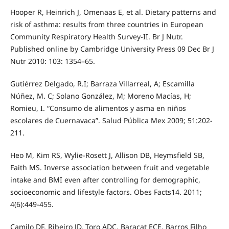
Hooper R, Heinrich J, Omenaas E, et al. Dietary patterns and
risk of asthma: results from three countries in European
Community Respiratory Health Survey-II. Br J Nutr.
Published online by Cambridge University Press 09 Dec Br J
Nutr 2010: 103: 1354–65.
Gutiérrez Delgado, R.I; Barraza Villarreal, A; Escamilla
Núñez, M. C; Solano González, M; Moreno Macías, H;
Romieu, I. “Consumo de alimentos y asma en niños
escolares de Cuernavaca”. Salud Pública Mex 2009; 51:202-
211.
Heo M, Kim RS, Wylie-Rosett J, Allison DB, Heymsfield SB,
Faith MS. Inverse association between fruit and vegetable
intake and BMI even after controlling for demographic,
socioeconomic and lifestyle factors. Obes Facts14. 2011;
4(6):449-455.
Camilo DF, Ribeiro JD, Toro ADC, Baracat ECE, Barros Filho