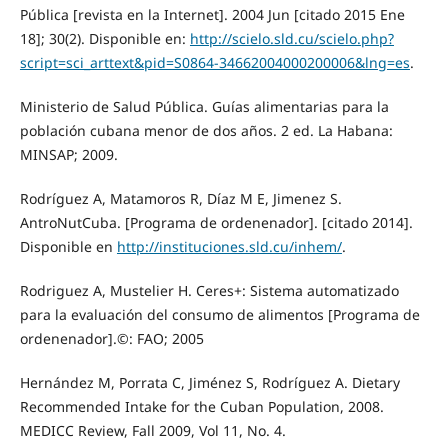
Pública [revista en la Internet]. 2004 Jun [citado 2015 Ene
18]; 30(2). Disponible en:
http://scielo.sld.cu/scielo.php?
script=sci_arttext&pid=S0864-34662004000200006&lng=es
.
Ministerio de Salud Pública. Guías alimentarias para la
población cubana menor de dos años. 2 ed. La Habana:
MINSAP; 2009.
Rodríguez A, Matamoros R, Díaz M E, Jimenez S.
AntroNutCuba. [Programa de ordenenador]. [citado 2014].
Disponible en
http://instituciones.sld.cu/inhem/
.
Rodriguez A, Mustelier H. Ceres+: Sistema automatizado
para la evaluación del consumo de alimentos [Programa de
ordenenador].©: FAO; 2005
Hernández M, Porrata C, Jiménez S, Rodríguez A. Dietary
Recommended Intake for the Cuban Population, 2008.
MEDICC Review, Fall 2009, Vol 11, No. 4.