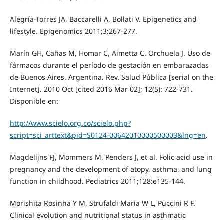
Alegría-Torres JA, Baccarelli A, Bollati V. Epigenetics and
lifestyle. Epigenomics 2011;3:267-277.
Marín GH, Cañas M, Homar C, Aimetta C, Orchuela J. Uso de
fármacos durante el período de gestación en embarazadas
de Buenos Aires, Argentina. Rev. Salud Pública [serial on the
Internet]. 2010 Oct [cited 2016 Mar 02]; 12(5): 722-731.
Disponible en:
http://www.scielo.org.co/scielo.php?
script=sci_arttext&pid=S0124-00642010000500003&lng=en
.
Magdelijns FJ, Mommers M, Penders J, et al. Folic acid use in
pregnancy and the development of atopy, asthma, and lung
function in childhood. Pediatrics 2011;128:e135-144.
Morishita Rosinha Y M, Strufaldi Maria W L, Puccini R F.
Clinical evolution and nutritional status in asthmatic