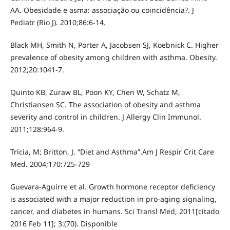
AA. Obesidade e asma: associação ou coincidência?. J
Pediatr (Rio J). 2010;86:6-14.
Black MH, Smith N, Porter A, Jacobsen SJ, Koebnick C. Higher
prevalence of obesity among children with asthma. Obesity.
2012;20:1041-7.
Quinto KB, Zuraw BL, Poon KY, Chen W, Schatz M,
Christiansen SC. The association of obesity and asthma
severity and control in children. J Allergy Clin Immunol.
2011;128:964-9.
Tricia, M; Britton, J. “Diet and Asthma”.Am J Respir Crit Care
Med. 2004;170:725-729
Guevara-Aguirre et al. Growth hormone receptor deﬁciency
is associated with a major reduction in pro-aging signaling,
cancer, and diabetes in humans. Sci Transl Med, 2011[citado
2016 Feb 11]; 3:(70). Disponible