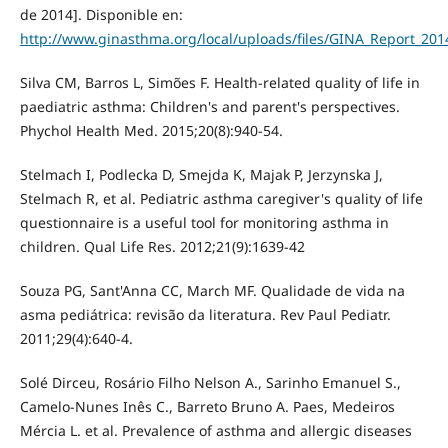
de 2014]. Disponible en:
http://www.ginasthma.org/local/uploads/files/GINA_Report_20
Silva CM, Barros L, Simões F. Health-related quality of life in
paediatric asthma: Children's and parent's perspectives.
Phychol Health Med. 2015;20(8):940-54.
Stelmach I, Podlecka D, Smejda K, Majak P, Jerzynska J,
Stelmach R, et al. Pediatric asthma caregiver's quality of life
questionnaire is a useful tool for monitoring asthma in
children. Qual Life Res. 2012;21(9):1639-42
Souza PG, Sant'Anna CC, March MF. Qualidade de vida na
asma pediátrica: revisão da literatura. Rev Paul Pediatr.
2011;29(4):640-4.
Solé Dirceu, Rosário Filho Nelson A., Sarinho Emanuel S.,
Camelo-Nunes Inês C., Barreto Bruno A. Paes, Medeiros
Mércia L. et al. Prevalence of asthma and allergic diseases