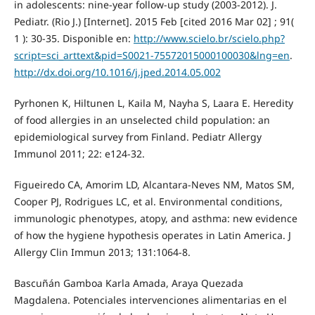
in adolescents: nine-year follow-up study (2003-2012). J.
Pediatr. (Rio J.) [Internet]. 2015 Feb [cited 2016 Mar 02] ; 91(
1 ): 30-35. Disponible en:
http://www.scielo.br/scielo.php?
script=sci_arttext&pid=S0021-75572015000100030&lng=en
.
http://dx.doi.org/10.1016/j.jped.2014.05.002
Pyrhonen K, Hiltunen L, Kaila M, Nayha S, Laara E. Heredity
of food allergies in an unselected child population: an
epidemiological survey from Finland. Pediatr Allergy
Immunol 2011; 22: e124-32.
Figueiredo CA, Amorim LD, Alcantara-Neves NM, Matos SM,
Cooper PJ, Rodrigues LC, et al. Environmental conditions,
immunologic phenotypes, atopy, and asthma: new evidence
of how the hygiene hypothesis operates in Latin America. J
Allergy Clin Immun 2013; 131:1064-8.
Bascuñán Gamboa Karla Amada, Araya Quezada
Magdalena. Potenciales intervenciones alimentarias en el