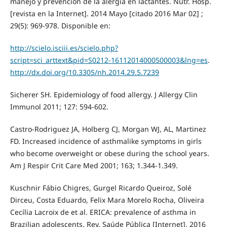
manejo y prevención de la alergia en lactantes. Nutr. Hosp.
[revista en la Internet]. 2014 Mayo [citado 2016 Mar 02] ;
29(5): 969-978. Disponible en:
http://scielo.isciii.es/scielo.php?
script=sci_arttext&pid=S0212-16112014000500003&lng=es
.
http://dx.doi.org/10.3305/nh.2014.29.5.7239
Sicherer SH. Epidemiology of food allergy. J Allergy Clin
Immunol 2011; 127: 594-602.
Castro-Rodriguez JA, Holberg CJ, Morgan WJ, AL, Martinez
FD. Increased incidence of asthmalike symptoms in girls
who become overweight or obese during the school years.
Am J Respir Crit Care Med 2001; 163; 1.344-1.349.
Kuschnir Fábio Chigres, Gurgel Ricardo Queiroz, Solé
Dirceu, Costa Eduardo, Felix Mara Morelo Rocha, Oliveira
Cecília Lacroix de et al. ERICA: prevalence of asthma in
Brazilian adolescents. Rev. Saúde Pública [Internet]. 2016