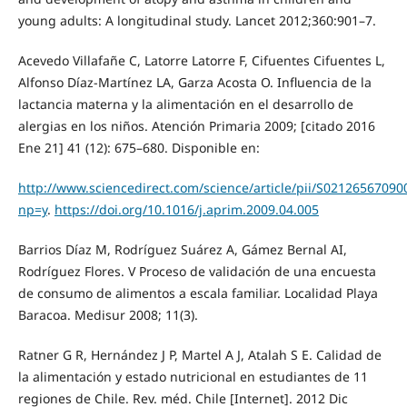
young adults: A longitudinal study. Lancet 2012;360:901–7.
Acevedo Villafañe C, Latorre Latorre F, Cifuentes Cifuentes L,
Alfonso Díaz-Martínez LA, Garza Acosta O. Influencia de la
lactancia materna y la alimentación en el desarrollo de
alergias en los niños. Atención Primaria 2009; [citado 2016
Ene 21] 41 (12): 675–680. Disponible en:
http://www.sciencedirect.com/science/article/pii/S02126567090
np=y
.
https://doi.org/10.1016/j.aprim.2009.04.005
Barrios Díaz M, Rodríguez Suárez A, Gámez Bernal AI,
Rodríguez Flores. V Proceso de validación de una encuesta
de consumo de alimentos a escala familiar. Localidad Playa
Baracoa. Medisur 2008; 11(3).
Ratner G R, Hernández J P, Martel A J, Atalah S E. Calidad de
la alimentación y estado nutricional en estudiantes de 11
regiones de Chile. Rev. méd. Chile [Internet]. 2012 Dic