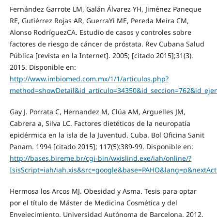
Fernández Garrote LM, Galán Álvarez YH, Jiménez Paneque
RE, Gutiérrez Rojas AR, GuerraYi ME, Pereda Meira CM,
Alonso RodríguezCA. Estudio de casos y controles sobre
factores de riesgo de cáncer de próstata. Rev Cubana Salud
Pública [revista en la Internet]. 2005; [citado 2015];31(3).
2015. Disponible en:
http://www.imbiomed.com.mx/1/1/articulos.php?
method=showDetail&id_articulo=34350&id_seccion=762&id_eje
Gay J. Porrata C, Hernandez M, Clúa AM, Arguelles JM,
Cabrera a, Silva LC. Factores dietéticos de la neuropatía
epidérmica en la isla de la Juventud. Cuba. Bol Oficina Sanit
Panam. 1994 [citado 2015]; 117(5):389-99. Disponible en:
http://bases.bireme.br/cgi-bin/wxislind.exe/iah/online/?
IsisScript=iah/iah.xis&src=google&base=PAHO&lang=p&nextAc
Hermosa los Arcos MJ. Obesidad y Asma. Tesis para optar
por el título de Máster de Medicina Cosmética y del
Envejecimiento. Universidad Autónoma de Barcelona. 2012.