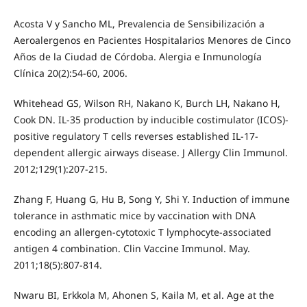
Acosta V y Sancho ML, Prevalencia de Sensibilización a
Aeroalergenos en Pacientes Hospitalarios Menores de Cinco
Años de la Ciudad de Córdoba. Alergia e Inmunología
Clínica 20(2):54-60, 2006.
Whitehead GS, Wilson RH, Nakano K, Burch LH, Nakano H,
Cook DN. IL-35 production by inducible costimulator (ICOS)-
positive regulatory T cells reverses established IL-17-
dependent allergic airways disease. J Allergy Clin Immunol.
2012;129(1):207-215.
Zhang F, Huang G, Hu B, Song Y, Shi Y. Induction of immune
tolerance in asthmatic mice by vaccination with DNA
encoding an allergen-cytotoxic T lymphocyte-associated
antigen 4 combination. Clin Vaccine Immunol. May.
2011;18(5):807-814.
Nwaru BI, Erkkola M, Ahonen S, Kaila M, et al. Age at the