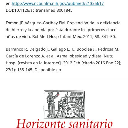
en:
http://www.ncbi.nlm.nih.gov/pubmed/21325617
DOI:10.1126/scitranslmed.3001845
Fomon JF, Vázquez–Garibay EM. Prevención de la deficiencia
de hierro y la anemia por ésta durante los primeros cinco
años de vida. Bol Med Hosp Infant Mex. 2011; 58: 341–50.
Barranco P., Delgado J., Gallego L. T., Bobolea I., Pedrosa M,
García de Lorenzo A. et al. Asma, obesidad y dieta. Nutr.
Hosp. [revista en la Internet]. 2012 Feb [citado 2016 Ene 22];
27(1): 138-145. Disponible en