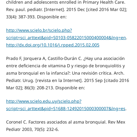
children and adolescents enrolled in Primary Health Care.
Rev. paul. pediatr. [Internet]. 2015 Dec [cited 2016 Mar 02];
33(4): 387-393. Disponible en:
http://www.scielo.br/scielo.php?
script=sci_arttext&pid=S0103-05822015000400004&lng=en
.
http://dx.doi.org/10.1016/j.rpped.2015.02.005
Prado F, Jorquera A, Castillo-Durán C. ¿Hay una asociación
entre deficiencia de vitamina D y riesgo de bronquiolitis y
asma bronquial en la infancia?: Una revisión crítica. Arch.
Pediatr. Urug. [revista en la Internet]. 2015 Sep [citado 2016
Mar 02]; 86(3): 208-213. Disponible en:
http://www.scielo.edu.uy/scielo.php?
script=sci_arttext&pid=S1688-12492015000300007&lng=es
.
Coronel C. Factores asociados al asma bronquial. Rev Mex
Pediatr 2003, 70(5): 232-6.