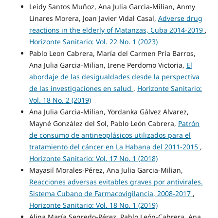
Leidy Santos Muñoz, Ana Julia Garcia-Milian, Anmy
Linares Morera, Joan Javier Vidal Casal,
Adverse drug
reactions in the elderly of Matanzas, Cuba 2014-2019
,
Horizonte Sanitario: Vol. 22 No. 1 (2023)
Pablo Leon Cabrera, María del Carmen Pría Barros,
Ana Julia Garcia-Milian, Irene Perdomo Victoria,
El
abordaje de las desigualdades desde la perspectiva
de las investigaciones en salud
,
Horizonte Sanitario:
Vol. 18 No. 2 (2019)
Ana Julia Garcia-Milian, Yordanka Gálvez Alvarez,
Mayné González del Sol, Pablo León Cabrera,
Patrón
de consumo de antineoplásicos utilizados para el
tratamiento del cáncer en La Habana del 2011-2015
,
Horizonte Sanitario: Vol. 17 No. 1 (2018)
Mayasil Morales-Pérez, Ana Julia Garcia-Milian,
Reacciones adversas evitables graves por antivirales.
Sistema Cubano de Farmacovigilancia, 2008-2017
,
Horizonte Sanitario: Vol. 18 No. 1 (2019)
Alina María Segredo-Pérez, Pablo León-Cabrera, Ana