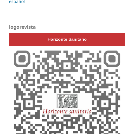
español
logorevista
Horizonte Sanitario