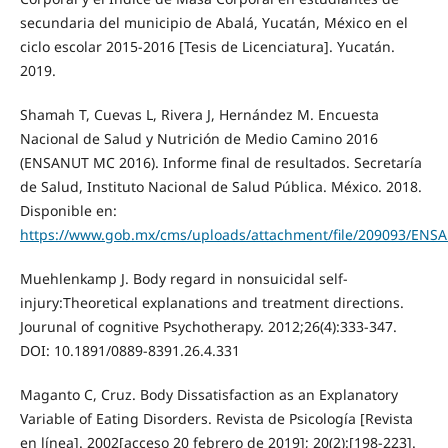
secundaria del municipio de Abalá, Yucatán, México en el
ciclo escolar 2015-2016 [Tesis de Licenciatura]. Yucatán.
2019.
Shamah T, Cuevas L, Rivera J, Hernández M. Encuesta
Nacional de Salud y Nutrición de Medio Camino 2016
(ENSANUT MC 2016). Informe final de resultados. Secretaría
de Salud, Instituto Nacional de Salud Pública. México. 2018.
Disponible en:
https://www.gob.mx/cms/uploads/attachment/file/209093/ENS
Muehlenkamp J. Body regard in nonsuicidal self-
injury:Theoretical explanations and treatment directions.
Jourunal of cognitive Psychotherapy. 2012;26(4):333-347.
DOI: 10.1891/0889-8391.26.4.331
Maganto C, Cruz. Body Dissatisfaction as an Explanatory
Variable of Eating Disorders. Revista de Psicología [Revista
en línea]. 2002[acceso 20 febrero de 2019]; 20(2):[198-223].