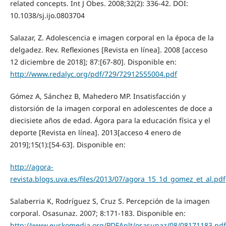
related concepts. Int J Obes. 2008;32(2): 336-42. DOI:
10.1038/sj.ijo.0803704
Salazar, Z. Adolescencia e imagen corporal en la época de la
delgadez. Rev. Reflexiones [Revista en línea]. 2008 [acceso
12 diciembre de 2018]; 87:[67-80]. Disponible en:
http://www.redalyc.org/pdf/729/72912555004.pdf
Gómez A, Sánchez B, Mahedero MP. Insatisfacción y
distorsión de la imagen corporal en adolescentes de doce a
diecisiete años de edad. Ágora para la educación física y el
deporte [Revista en línea]. 2013[acceso 4 enero de
2019];15(1):[54-63]. Disponible en:
http://agora-
revista.blogs.uva.es/files/2013/07/agora_15_1d_gomez_et_al.pdf
Salaberria K, Rodríguez S, Cruz S. Percepción de la imagen
corporal. Osasunaz. 2007; 8:171-183. Disponible en:
http://www.euskomedia.org/PDFAnlt/osasunaz/08/08171183.pdf