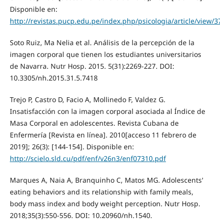
Disponible en:
http://revistas.pucp.edu.pe/index.php/psicologia/article/view/
Soto Ruiz, Ma Nelia et al. Análisis de la percepción de la
imagen corporal que tienen los estudiantes universitarios
de Navarra. Nutr Hosp. 2015. 5(31):2269-227. DOI:
10.3305/nh.2015.31.5.7418
Trejo P, Castro D, Facio A, Mollinedo F, Valdez G.
Insatisfacción con la imagen corporal asociada al Índice de
Masa Corporal en adolescentes. Revista Cubana de
Enfermería [Revista en línea]. 2010[acceso 11 febrero de
2019]; 26(3): [144-154]. Disponible en:
http://scielo.sld.cu/pdf/enf/v26n3/enf07310.pdf
Marques A, Naia A, Branquinho C, Matos MG. Adolescents'
eating behaviors and its relationship with family meals,
body mass index and body weight perception. Nutr Hosp.
2018;35(3):550-556. DOI: 10.20960/nh.1540.