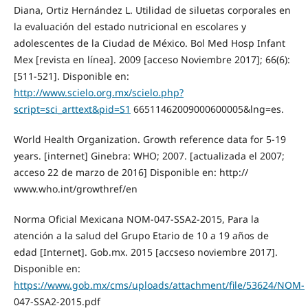
Diana, Ortiz Hernández L. Utilidad de siluetas corporales en
la evaluación del estado nutricional en escolares y
adolescentes de la Ciudad de México. Bol Med Hosp Infant
Mex [revista en línea]. 2009 [acceso Noviembre 2017]; 66(6):
[511-521]. Disponible en:
http://www.scielo.org.mx/scielo.php?
script=sci_arttext&pid=S1
66511462009000600005&lng=es.
World Health Organization. Growth reference data for 5-19
years. [internet] Ginebra: WHO; 2007. [actualizada el 2007;
acceso 22 de marzo de 2016] Disponible en: http://
www.who.int/growthref/en
Norma Oficial Mexicana NOM-047-SSA2-2015, Para la
atención a la salud del Grupo Etario de 10 a 19 años de
edad [Internet]. Gob.mx. 2015 [accseso noviembre 2017].
Disponible en:
https://www.gob.mx/cms/uploads/attachment/file/53624/NOM-
047-SSA2-2015.pdf