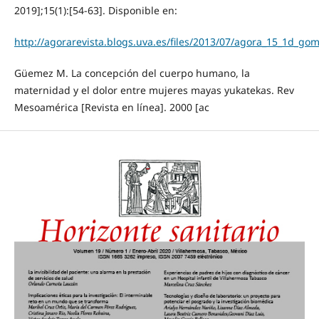
2019];15(1):[54-63]. Disponible en:
http://agorarevista.blogs.uva.es/files/2013/07/agora_15_1d_gom
Güemez M. La concepción del cuerpo humano, la
maternidad y el dolor entre mujeres mayas yukatekas. Rev
Mesoamérica [Revista en línea]. 2000 [ac