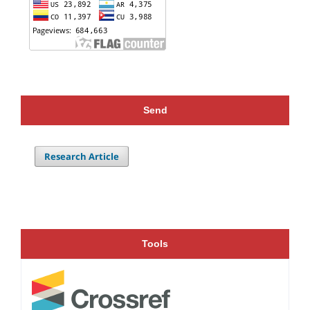
Send
Research Article
Tools