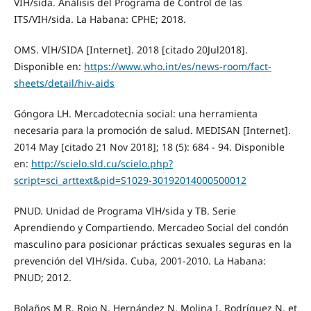
VIH/sida. Análisis del Programa de Control de las
ITS/VIH/sida. La Habana: CPHE; 2018.
OMS. VIH/SIDA [Internet]. 2018 [citado 20Jul2018].
Disponible en:
https://www.who.int/es/news-room/fact-
sheets/detail/hiv-aids
Góngora LH. Mercadotecnia social: una herramienta
necesaria para la promoción de salud. MEDISAN [Internet].
2014 May [citado 21 Nov 2018]; 18 (5): 684 - 94. Disponible
en:
http://scielo.sld.cu/scielo.php?
script=sci_arttext&pid=S1029-30192014000500012
PNUD. Unidad de Programa VIH/sida y TB. Serie
Aprendiendo y Compartiendo. Mercadeo Social del condón
masculino para posicionar prácticas sexuales seguras en la
prevención del VIH/sida. Cuba, 2001-2010. La Habana:
PNUD; 2012.
Bolaños M R, Rojo N, Hernández N, Molina I, Rodríguez N, et