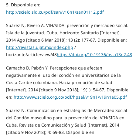
5. Disponible en:
http://scielo.sld.cu/pdf/san/v16n1/san01112.pdf
Suárez N, Rivero A. VIH/SIDA: prevención y mercadeo social.
Isla de la Juventud. Cuba. Horizonte Sanitario [Internet].
2014 Ago [citado 6 Mar 2018]; 13 (2): 177-87. Disponible en:
http://revistas.ujat.mx/index.php
/
horizonte/article/view/48
https://doi.org/10.19136/hs.a13n2.48
Camacho D, Pabón Y. Percepciones que afectan
negativamente el uso del condón en universitarios de la
Costa Caribe colombiana. Hacia promoción de salud
[Internet]. 2014 [citado 9 Nov 2018]; 19(1): 54-67. Disponible
en:
http://www.scielo.org.co/pdf/hpsal/v19n1/v19n1a05.pdf
Suarez N. Comunicación en estrategias de Mercadeo Social
del Condón masculino para la prevención del VIH/SIDA en
Cuba. Revista de Comunicación y Salud [Internet]. 2014
[citado 9 Nov 2018]; 4: 69-83. Disponible en: