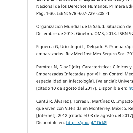
Nacional de los Derechos Humanos. Primera Edi
Pág. 1-30. ISBN: 978 -607-729 -208 -1
Organización Mundial de la Salud. Situación de 
Diciembre de 2013. Ginebra: OMS; 2013. ISBN 9
Figueroa G, Uriostegui L, Delgado E. Prueba ráp
embarazadas. Rev Med Inst Mex Seguro Soc. 2016
Ramírez N, Díaz I (dir). Características Clínicas 
Embarazadas Infectadas por VIH en Control Médic
especialidad en infectología]. [Valencia]: Unive
[citado 10 de agosto del 2017]. Disponible en:
ht
Cantú R, Álvarez J, Torres E, Martínez O. Impact
que viven con VIH-sida en Monterrey, México. Rev
[Internet]. 2012 [citado el 08 de agosto del 2017
Disponible en:
https://goo.gl/1Drk8J