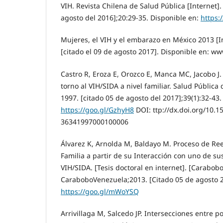
VIH. Revista Chilena de Salud Pública [Internet].
agosto del 2016];20:29-35. Disponible en:
https:
Mujeres, el VIH y el embarazo en México 2013 [I
[citado el 09 de agosto 2017]. Disponible en: w
Castro R, Eroza E, Orozco E, Manca MC, Jacobo J
torno al VIH/SIDA a nivel familiar. Salud Pública 
1997. [citado 05 de agosto del 2017];39(1):32-43.
https://goo.gl/GzhyH8
DOI: ttp://dx.doi.org/10.1
36341997000100006
Álvarez K, Arnolda M, Baldayo M. Proceso de Ree
Familia a partir de su Interacción con uno de su
VIH/SIDA. [Tesis doctoral en internet]. [Carabob
CaraboboVenezuela;2013. [Citado 05 de agosto 
https://goo.gl/mWoYSQ
Arrivillaga M, Salcedo JP. Intersecciones entre 