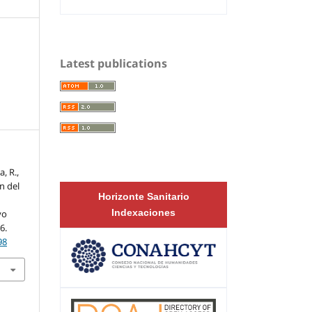
Latest publications
, R.,
n del
Horizonte Sanitario
Indexaciones
yo
6.
98