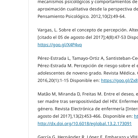
mecanismos psicológicos y comportamientos de
aproximación cualitativa desde la perspectiva de
Pensamiento Psicológico. 2012,10(2):49-64.
Vargas, L. Sobre el concepto de percepción. Alte
[citado el 05 de agosto del 2017];4(8):47-53 Disp
https://goo.gl/X4P4vq
Pérez-Estrada L, Tamayo-Ortiz A, Santisteban-Ce
Pérez-Estrada M. Percepción de riesgo sobre el
adolescentes de noveno grado. Revista Médica. 
2016,20(1):1-15 Disponible en:
https://goo.gl/Zx
Matão M, Miranda D, Freitas M. Entre el deseo, e
ser madre tras seropositividad del HIV. Enfermer
género. Revista Electrónica de enfermería [Intern
agosto del 2017],13(2):453-466. Disponible en:
h
http://dx.doi.org/10.6018/eglobal.13.2.173091
García G, Hernández R, López E. Embarazo y VIH