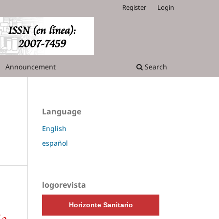
Register
Login
Announcement
Search
Language
English
español
logorevista
Horizonte Sanitario