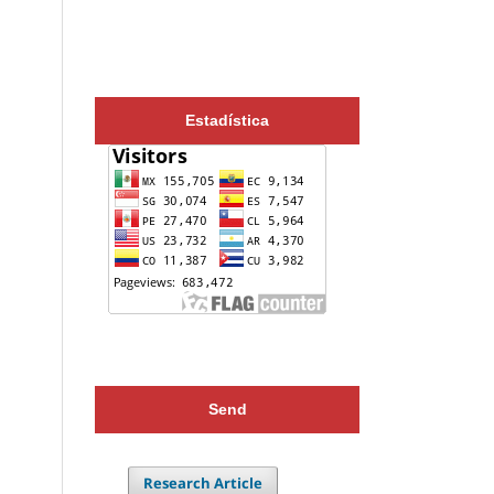
Estadística
Send
Research Article