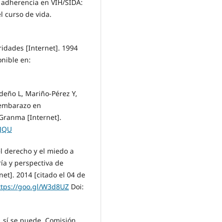
 adherencia en VIH/SIDA:
l curso de vida.
ridades [Internet]. 1994
onible en:
deño L, Mariño-Pérez Y,
 embarazo en
Granma [Internet].
8JQU
l derecho y el miedo a
ía y perspectiva de
et]. 2014 [citado el 04 de
ttps://goo.gl/W3d8UZ
Doi:
, sí se puede. Comisión