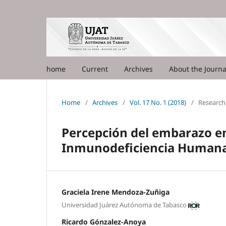
home
Current
Archives
About the Journ
Home
/
Archives
/
Vol. 17 No. 1 (2018)
/
Research 
Percepción del embarazo e
Inmunodeficiencia Humana 
Graciela Irene Mendoza-Zuñiga
Universidad Juárez Autónoma de Tabasco
Ricardo Gónzalez-Anoya