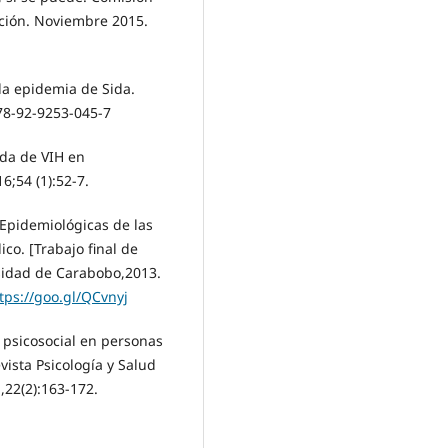
ción. Noviembre 2015.
la epidemia de Sida.
78-92-9253-045-7
ida de VIH en
;54 (1):52-7.
y Epidemiológicas de las
o. [Trabajo final de
rsidad de Carabobo,2013.
tps://goo.gl/QCvnyj
o psicosocial en personas
ista Psicología y Salud
],22(2):163-172.