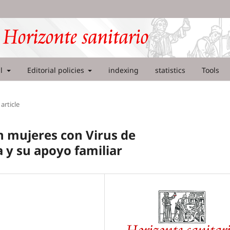
al
Editorial policies
indexing
statistics
Tools
article
n mujeres con Virus de
y su apoyo familiar