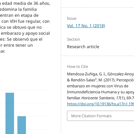
a edad media de 36 años,
redomina la familia
uentran en etapa de
Issue
con VIH fue regular, con
Vol. 17 No. 1 (2018)
tica se obtuvo que no
e embarazo y apoyo social
es: Se observó que el
Section
r entre tener un
Research article
ar.
How to Cite
Mendoza-Zuñiga, G. I., Gónzalez-Anoya
& Rendón-Salas³, M. (2017). Percepció
embarazo en mujeres con Virus de
Inmunodeficiencia Humana y su apo
familiar.
Horizonte Sanitario
,
17
(1), 69-7
https://doi.org/10.19136/hs.a17n1.19
More Citation Formats