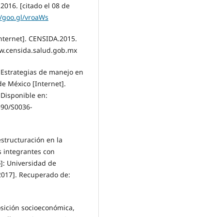
 2016. [citado el 08 de
//goo.gl/vroaWs
nternet]. CENSIDA.2015.
ww.censida.salud.gob.mx
. Estrategias de manejo en
de México [Internet].
 Disponible en:
590/S0036-
structuración en la
s integrantes con
o]: Universidad de
2017]. Recuperado de:
posición socioeconómica,