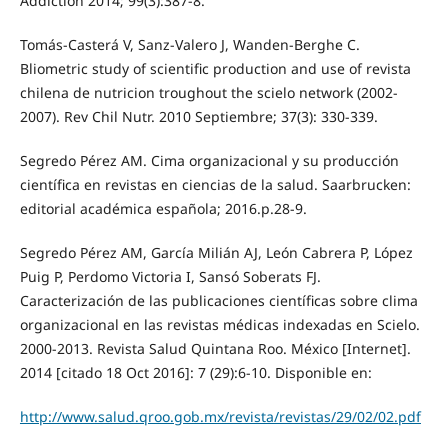
Addiction 2014; 99(3):387-8.
Tomás-Casterá V, Sanz-Valero J, Wanden-Berghe C.
Bliometric study of scientific production and use of revista
chilena de nutricion troughout the scielo network (2002-
2007). Rev Chil Nutr. 2010 Septiembre; 37(3): 330-339.
Segredo Pérez AM. Cima organizacional y su producción
científica en revistas en ciencias de la salud. Saarbrucken:
editorial académica española; 2016.p.28-9.
Segredo Pérez AM, García Milián AJ, León Cabrera P, López
Puig P, Perdomo Victoria I, Sansó Soberats FJ.
Caracterización de las publicaciones científicas sobre clima
organizacional en las revistas médicas indexadas en Scielo.
2000-2013. Revista Salud Quintana Roo. México [Internet].
2014 [citado 18 Oct 2016]: 7 (29):6-10. Disponible en:
http://www.salud.qroo.gob.mx/revista/revistas/29/02/02.pdf