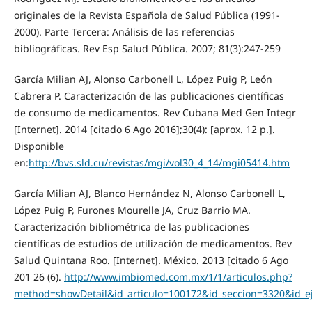
originales de la Revista Española de Salud Pública (1991-
2000). Parte Tercera: Análisis de las referencias
bibliográficas. Rev Esp Salud Pública. 2007; 81(3):247-259
García Milian AJ, Alonso Carbonell L, López Puig P, León
Cabrera P. Caracterización de las publicaciones científicas
de consumo de medicamentos. Rev Cubana Med Gen Integr
[Internet]. 2014 [citado 6 Ago 2016];30(4): [aprox. 12 p.].
Disponible
en:
http://bvs.sld.cu/revistas/mgi/vol30_4_14/mgi05414.htm
García Milian AJ, Blanco Hernández N, Alonso Carbonell L,
López Puig P, Furones Mourelle JA, Cruz Barrio MA.
Caracterización bibliométrica de las publicaciones
científicas de estudios de utilización de medicamentos. Rev
Salud Quintana Roo. [Internet]. México. 2013 [citado 6 Ago
201 26 (6).
http://www.imbiomed.com.mx/1/1/articulos.php?
method=showDetail&id_articulo=100172&id_seccion=3320&id_e