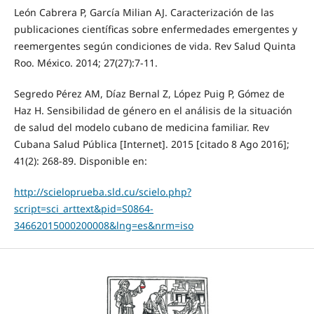
León Cabrera P, García Milian AJ. Caracterización de las
publicaciones científicas sobre enfermedades emergentes y
reemergentes según condiciones de vida. Rev Salud Quinta
Roo. México. 2014; 27(27):7-11.
Segredo Pérez AM, Díaz Bernal Z, López Puig P, Gómez de
Haz H. Sensibilidad de género en el análisis de la situación
de salud del modelo cubano de medicina familiar. Rev
Cubana Salud Pública [Internet]. 2015 [citado 8 Ago 2016];
41(2): 268-89. Disponible en:
http://scieloprueba.sld.cu/scielo.php?
script=sci_arttext&pid=S0864-
34662015000200008&lng=es&nrm=iso