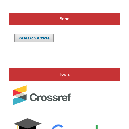
Send
Research Article
Tools