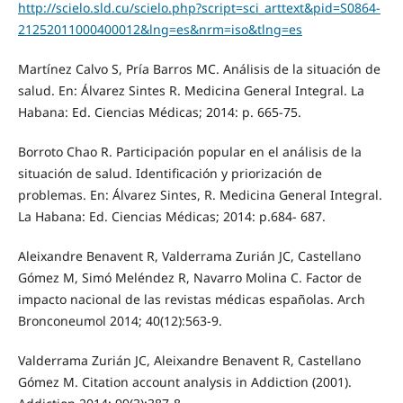
http://scielo.sld.cu/scielo.php?script=sci_arttext&pid=S0864-
21252011000400012&lng=es&nrm=iso&tlng=es
Martínez Calvo S, Pría Barros MC. Análisis de la situación de
salud. En: Álvarez Sintes R. Medicina General Integral. La
Habana: Ed. Ciencias Médicas; 2014: p. 665-75.
Borroto Chao R. Participación popular en el análisis de la
situación de salud. Identificación y priorización de
problemas. En: Álvarez Sintes, R. Medicina General Integral.
La Habana: Ed. Ciencias Médicas; 2014: p.684- 687.
Aleixandre Benavent R, Valderrama Zurián JC, Castellano
Gómez M, Simó Meléndez R, Navarro Molina C. Factor de
impacto nacional de las revistas médicas españolas. Arch
Bronconeumol 2014; 40(12):563-9.
Valderrama Zurián JC, Aleixandre Benavent R, Castellano
Gómez M. Citation account analysis in Addiction (2001).